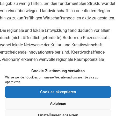
Es gab zu wenig Hilfen, um den fundamentalen Strukturwandel
von einer überwiegend landwirtschaftlich orientierten Region
hin zu zukunftsfähigen Wirtschaftsmodellen aktiv zu gestalten.
Die regionale und lokale Entwicklung fand dadurch vor allem
durch (nicht öffentlich geförderte) Bottom-up-Prozesse statt,
wobei lokale Netzwerke der Kultur- und Kreativwirtschaft
entscheidende Innovationstreiber sind. Kreativschaffende
„Visionäre“ erkennen wertvolle regionale Raumpotenziale
frühzeitig und entwickeln sie oft durch (ehrenamtliches)
Cookie-Zustimmung verwalten
Engagement und durch Einsatz von eigenem finanziellen,
Wir verwenden Cookies, um unsere Website und unseren Service zu
kulturellen und sozialem Kapital. Gleichzeitig tragen diese
optimieren.
gemeinschaftsstiftenden, kulturbasierten Netzwerke dazu bei,
Cookies akzeptieren
negative Folgen des „Abgehängt-Fühlens“ abzumildern.
Ablehnen
Das Projekt trägt dazu bei, die Wertschätzung dieser kreativen
Innovator:innen durch die Kommunen und Wirtschaftsförderer
Einstellungen anzeigen