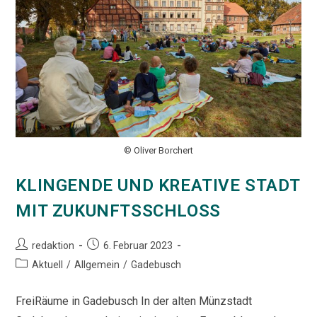
© Oliver Borchert
KLINGENDE UND KREATIVE STADT
MIT ZUKUNFTSSCHLOSS
Beitrags-
Beitrag
redaktion
6. Februar 2023
Autor:
veröffentlicht:
Beitrags-
Aktuell
/
Allgemein
/
Gadebusch
Kategorie:
FreiRäume in Gadebusch In der alten Münzstadt