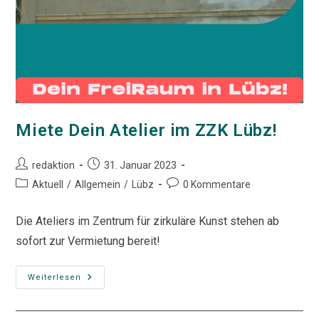
Miete Dein Atelier im ZZK Lübz!
Beitrags-
Beitrag
redaktion
31. Januar 2023
Autor:
veröffentlicht:
Beitrags-
Beitrags-
Aktuell
/
Allgemein
/
Lübz
0 Kommentare
Kategorie:
Kommentare:
Die Ateliers im Zentrum für zirkuläre Kunst stehen ab
sofort zur Vermietung bereit!
Miete
Weiterlesen
Dein
Atelier
Im
ZZK