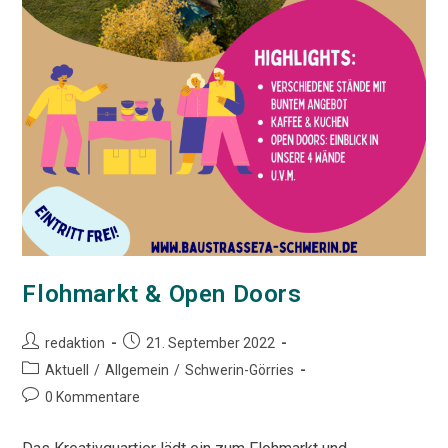
Flohmarkt & Open Doors
Beitrags-
Beitrag
redaktion
21. September 2022
Autor:
veröffentlicht:
Beitrags-
Aktuell
/
Allgemein
/
Schwerin-Görries
Kategorie:
Beitrags-
0 Kommentare
Kommentare: