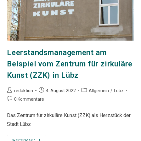
Leerstandsmanagement am
Beispiel vom Zentrum für zirkuläre
Kunst (ZZK) in Lübz
Beitrags-
Beitrag
Beitrags-
redaktion
4. August 2022
Allgemein
/
Lübz
Autor:
veröffentlicht:
Kategorie:
Beitrags-
0 Kommentare
Kommentare:
Das Zentrum für zirkuläre Kunst (ZZK) als Herzstück der
Stadt Lübz
Leerstandsmanagement
Weiterlesen