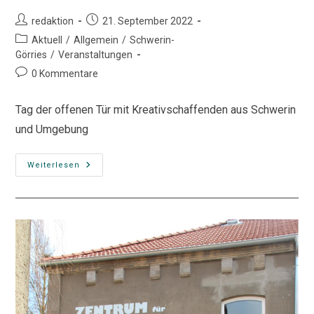
Beitrags-
Beitrag
redaktion
21. September 2022
Autor:
veröffentlicht:
Beitrags-
Aktuell
/
Allgemein
/
Schwerin-
Kategorie:
Görries
/
Veranstaltungen
Beitrags-
0 Kommentare
Kommentare:
Tag der offenen Tür mit Kreativschaffenden aus Schwerin
und Umgebung
Kreativquartier
Weiterlesen
&
Friends
On
Air