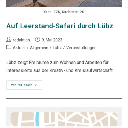
Start: ZZK, Kirchenstr. 20
Auf Leerstand-Safari durch Lübz
Beitrags-
Beitrag
redaktion
9. Mai 2023
Autor:
veröffentlicht:
Beitrags-
Aktuell
/
Allgemein
/
Lübz
/
Veranstaltungen
Kategorie:
Lübz zeigt Freiräume zum Wohnen und Arbeiten für
Interessierte aus der Kreativ- und Kreislaufwirtschaft
Auf
Weiterlesen
Leerstand-
Safari
Durch
Lübz