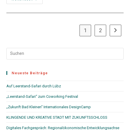
Am
Beispiel
Vom
Zentrum
Für
Zirkuläre
Kunst
1
2
Zur näch
(ZZK)
In
Lübz
Pre
Esc
to
clo
Neueste Beiträge
the
Auf Leerstand-Safari durch Lübz
sea
pan
„Leerstand-Safari“ zum Coworking Festival
„Zukunft Bad Kleinen“ Internationales DesignCamp
KLINGENDE UND KREATIVE STADT MIT ZUKUNFTSSCHLOSS
Digitales Fachgespräch: Regionalökonomische Entwicklungsachse