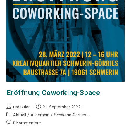
Eröffnung Coworking-Space
Beitrags-
Beitrag
redaktion
21. September 2022
Autor:
veröffentlicht:
Beitrags-
Aktuell
/
Allgemein
/
Schwerin-Görries
Kategorie:
Beitrags-
0 Kommentare
Kommentare: