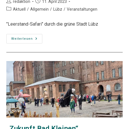
Beitrags-
Beitrag
redaktion
11. April 2023
Autor:
veröffentlicht:
Beitrags-
Aktuell
/
Allgemein
/
Lübz
/
Veranstaltungen
Kategorie:
"Leerstand-Safari" durch die grüne Stadt Lübz
„Leerstand-
Weiterlesen
Safari“
Zum
Coworking
Festival
„Zukunft Bad Kleinen“