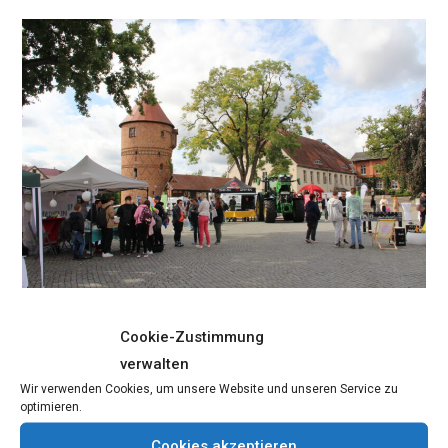
Lübz!
Jobmesse Lübz
Cookie-Zustimmung
verwalten
Beitrags-
Beitrag
redaktion
21. September 2022
Wir verwenden Cookies, um unsere Website und unseren Service zu
Autor:
veröffentlicht:
Beitrags-
Beitrags-
Aktuell
/
Allgemein
/
Lübz
0 Kommentare
optimieren.
Kategorie:
Kommentare:
Cookies akzeptieren