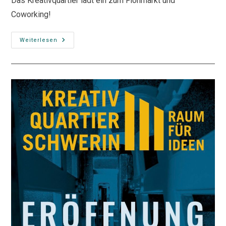
Das Kreativquartier lädt ein zum Flohmarkt und
Coworking!
Flohmarkt
Weiterlesen
&
Open
Doors