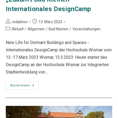
Internationales DesignCamp
Beitrags-
Beitrag
redaktion
13. März 2023
Autor:
veröffentlicht:
Beitrags-
Aktuell
/
Allgemein
/
Bad Kleinen
/
Veranstaltungen
Kategorie:
New Life for Dormant Buildings and Spaces -
Internationales DesignCamp der Hochschule Wismar vom
13.-17.März 2023 Wismar, 13.3.2023: Heute startet das
DesignCamp an der Hochschule Wismar zur Integrierten
Stadtentwicklung von…
„Zukunft
Weiterlesen
Bad
Kleinen“
Internationales
DesignCamp